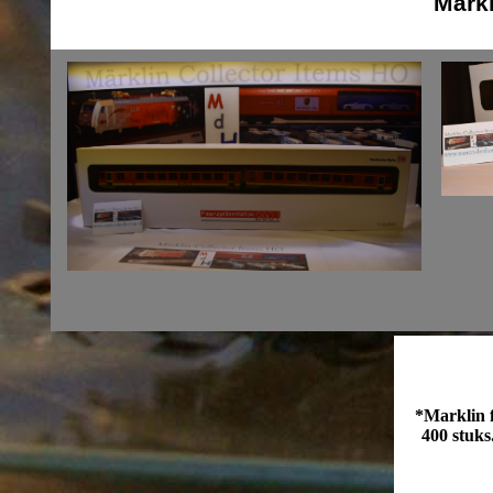
Märkl
*Marklin f
400 stuks