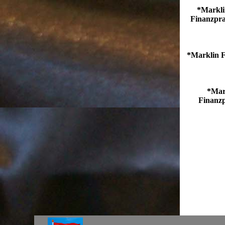
*Markli
Finanzpras
*Marklin F
*Mark
Finanzp