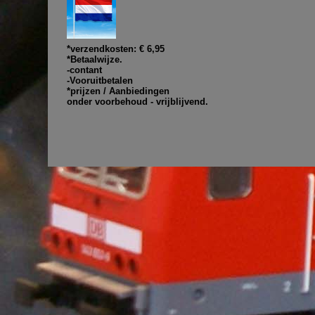
*verzendkosten: € 6,95
*Betaalwijze.
-contant
-Vooruitbetalen
*prijzen / Aanbiedingen
onder voorbehoud - vrijblijvend.