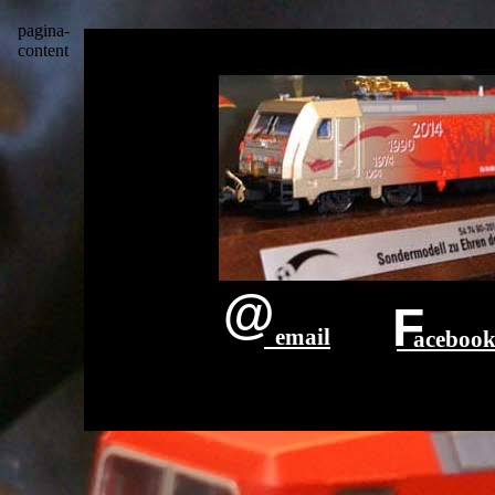
pagina-
content
@
F
email
aceboo